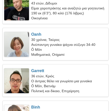
43 ετών, Δίδυμοι
Είμαι χειροπράκτης και αναζητώ μια γοητευτική
γυναίκα
190 εκ (6'3"), 80 κιλό (176 λίβρες)
Οικογένεια
Oanh
30 χρόνια, Ταύρος
Ανύπαντρη γυναίκα ψάχνει σύζυγο 34-40
Ô Môn
Μαθηματικά, Origami
Garrett
36 ετών, Κριός
Ο άντρας θέλει να γνωρίσει μια γυναίκα
Ô Môn, Βιετνάμ
Πολιτική και δίκαιο, Επιχείρηση
Binh