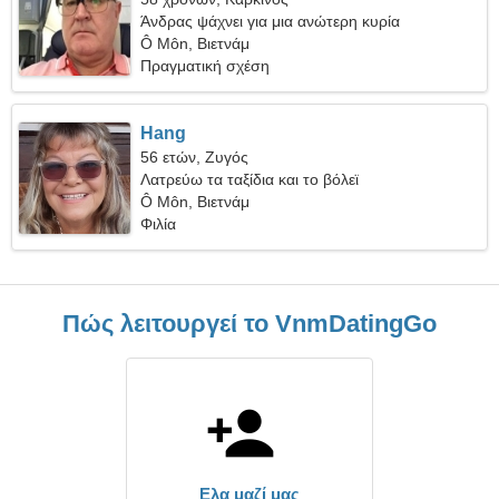
Άνδρας ψάχνει για μια ανώτερη κυρία
Ô Môn, Βιετνάμ
Πραγματική σχέση
Hang
56 ετών, Ζυγός
Λατρεύω τα ταξίδια και το βόλεϊ
Ô Môn, Βιετνάμ
Φιλία
Πώς λειτουργεί το VnmDatingGo
Ελα μαζί μας