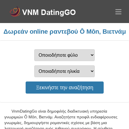
Δωρεάν online ραντεβού Ô Môn, Βιετνάμ
VnmDatingGo είναι δημοφιλής διαδικτυακή υπηρεσία
γνωριμιών Ô Môn, Βιετνάμ. Αναζητήστε προφίλ ενδιαφέρουσες
γνωριμίες, δημιουργήστε ρομαντικές σχέσεις με βάση μια
λεπτομερή αναζήτηση ενός πιθανού συντρόφου. Η σύνθετη