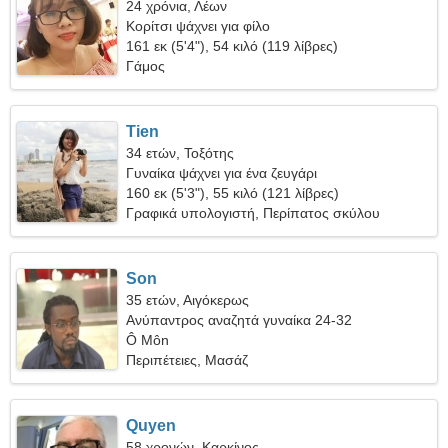
24 χρόνια, Λέων
Κορίτσι ψάχνει για φίλο
161 εκ (5'4"), 54 κιλό (119 λίβρες)
Γάμος
Tien
34 ετών, Τοξότης
Γυναίκα ψάχνει για ένα ζευγάρι
160 εκ (5'3"), 55 κιλό (121 λίβρες)
Γραφικά υπολογιστή, Περίπατος σκύλου
Son
35 ετών, Αιγόκερως
Ανύπαντρος αναζητά γυναίκα 24-32
Ô Môn
Περιπέτειες, Μασάζ
Quyen
58 χρονών, Καρκίνος