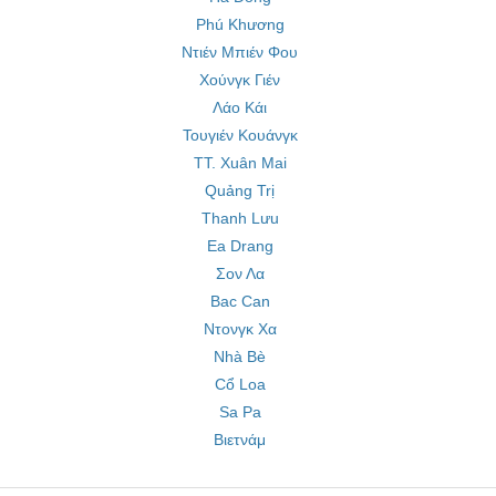
Phú Khương
Ντιέν Μπιέν Φου
Χούνγκ Γιέν
Λάο Κάι
Τουγιέν Κουάνγκ
TT. Xuân Mai
Quảng Trị
Thanh Lưu
Ea Drang
Σον Λα
Bac Can
Ντονγκ Χα
Nhà Bè
Cổ Loa
Sa Pa
Βιετνάμ