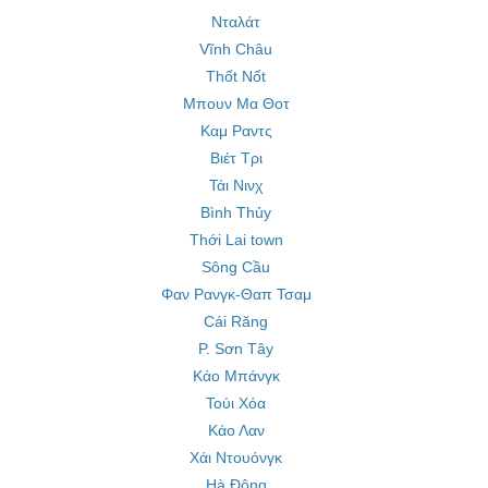
Νταλάτ
Vĩnh Châu
Thốt Nốt
Μπουν Μα Θοτ
Καμ Ραντς
Βιέτ Τρι
Τάι Νινχ
Bình Thủy
Thới Lai town
Sông Cầu
Φαν Ρανγκ-Θαπ Τσαμ
Cái Răng
P. Sơn Tây
Κάο Μπάνγκ
Τούι Χόα
Κάο Λαν
Χάι Ντουόνγκ
Hà Đông