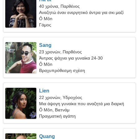
40 χρόνια, Παρθένος
Αναζητώ έναν ενεργητικό άντρα για σκι μαζί
Ô Môn
Γάμος
Sang
23 χρονών, Παρθένος
Άντρας ψάχνει για γυναίκα 24-30
Ô Môn
Βραχυπρόθεσμη σχέση
Lien
22 χρονών, Υδροχόος
Μια άψογη γυναίκα που αναζητά μια διαρκή
σχέση
Ô Môn, Βιετνάμ
Πραγματική αγάπη
Quang