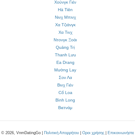
Χούνγκ Γιέν
Hà Tiên
Νινχ Μπινχ
Χα Τζιάνγκ
Χα Τινχ
Ντονγκ Ξοάι
Quảng Trị
Thanh Lưu
Ea Drang
Mường Lay
Σον Λα
Βινχ Γιέν
Cổ Loa
Bình Long
Βιετνάμ
© 2026, VnmDatingGo |
Πολιτική Απορρήτου
|
Οροι χρήσης
|
Επικοινωνήστε