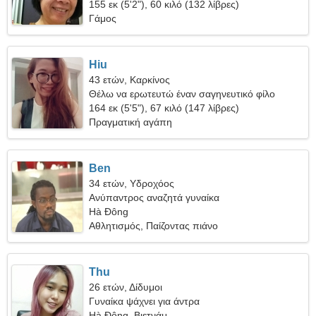
155 εκ (5'2"), 60 κιλό (132 λίβρες)
Γάμος
Hiu
43 ετών, Καρκίνος
Θέλω να ερωτευτώ έναν σαγηνευτικό φίλο
164 εκ (5'5"), 67 κιλό (147 λίβρες)
Πραγματική αγάπη
Ben
34 ετών, Υδροχόος
Ανύπαντρος αναζητά γυναίκα
Hà Đông
Αθλητισμός, Παίζοντας πιάνο
Thu
26 ετών, Δίδυμοι
Γυναίκα ψάχνει για άντρα
Hà Đông, Βιετνάμ