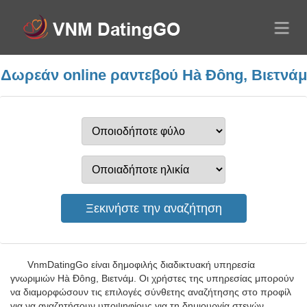
Δωρεάν online ραντεβού Hà Đông, Βιετνάμ
VnmDatingGo είναι δημοφιλής διαδικτυακή υπηρεσία
γνωριμιών Hà Đông, Βιετνάμ. Οι χρήστες της υπηρεσίας μπορούν
να διαμορφώσουν τις επιλογές σύνθετης αναζήτησης στο προφίλ
για να αναζητήσουν υποψηφίους για τη δημιουργία στενών