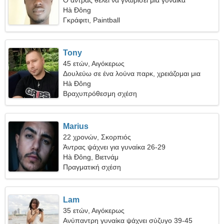
Ο άντρας θέλει να γνωρίσει μια γυναίκα
Hà Đông
Γκράφιτι, Paintball
Tony
45 ετών, Αιγόκερως
Δουλεύω σε ένα λούνα παρκ, χρειάζομαι μια
αισθησιακή γυναίκα
Hà Đông
Βραχυπρόθεσμη σχέση
Marius
22 χρονών, Σκορπιός
Άντρας ψάχνει για γυναίκα 26-29
Hà Đông, Βιετνάμ
Πραγματική σχέση
Lam
35 ετών, Αιγόκερως
Ανύπαντρη γυναίκα ψάχνει σύζυγο 39-45