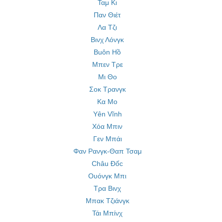
Ταμ Κι
Παν Θιέτ
Λα Τζι
Βινχ Λόνγκ
Buôn Hồ
Μπεν Τρε
Μι Θο
Σοκ Τρανγκ
Κα Μο
Yên Vĩnh
Χόα Μπιν
Γεν Μπάι
Φαν Ρανγκ-Θαπ Τσαμ
Châu Đốc
Ουόνγκ Μπι
Τρα Βινχ
Μπακ Τζιάνγκ
Τάι Μπίνχ